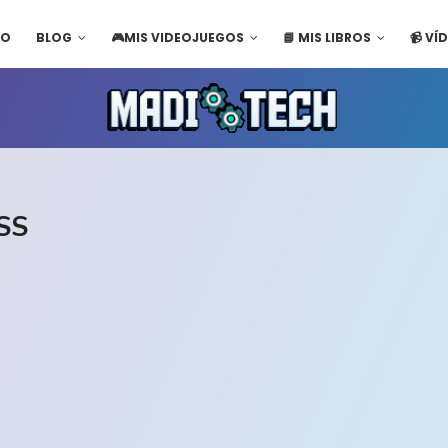
IO
BLOG
🎮MIS VIDEOJUEGOS
📘 MIS LIBROS
📹 VÍ
CSS