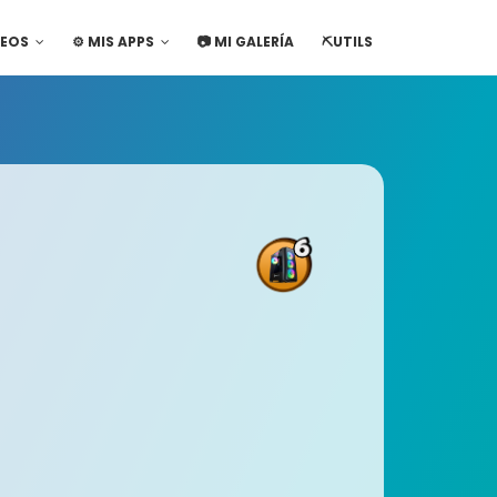
DEOS
⚙️ MIS APPS
📷 MI GALERÍA
⛏️UTILS