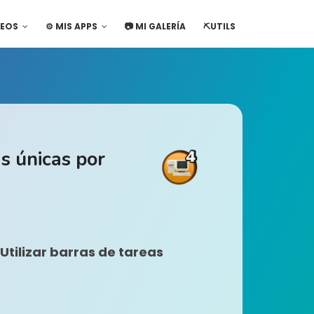
DEOS
⚙️ MIS APPS
📷 MI GALERÍA
⛏️UTILS
as únicas por
Utilizar barras de tareas