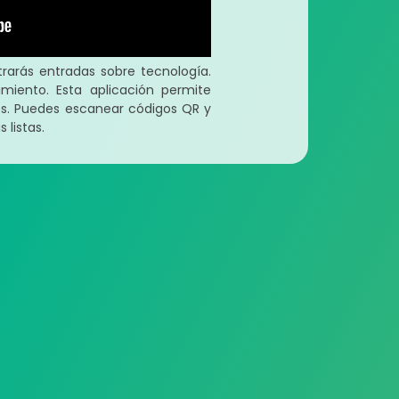
arás entradas sobre tecnología.
miento. Esta aplicación permite
dos. Puedes escanear códigos QR y
 listas.