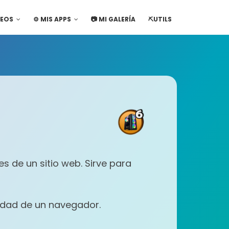
DEOS
⚙️ MIS APPS
📷 MI GALERÍA
⛏️UTILS
es de un sitio web. Sirve para
sidad de un navegador.