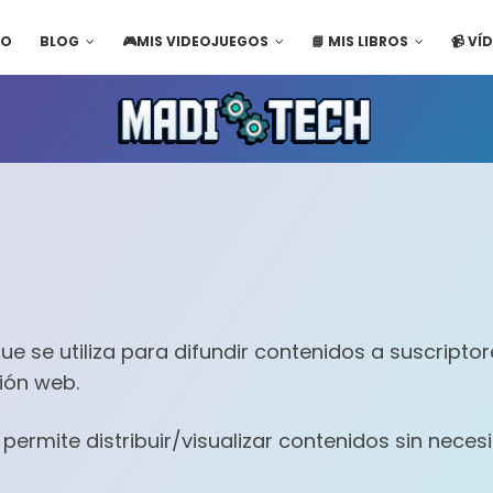
IO
BLOG
🎮MIS VIDEOJUEGOS
📘 MIS LIBROS
📹 VÍ
e se utiliza para difundir contenidos a suscriptor
ción web.
 permite distribuir/visualizar contenidos sin nece