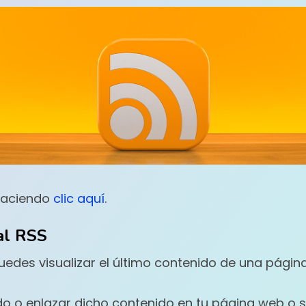
 haciendo
clic aquí
.
al RSS
 puedes visualizar el último contenido de una pág
 o enlazar dicho contenido en tu página web o ser